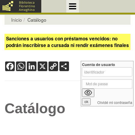
Inicio
Catálogo
Sanciones a usuarios con préstamos vencidos: no
podrán inscribirse a cursada ni rendir exámenes finales
Facebook
WhatsApp
LinkedIn
X
Copy
Share
Cuenta de usuario
Link
Olvidé mi contraseña
Catálogo