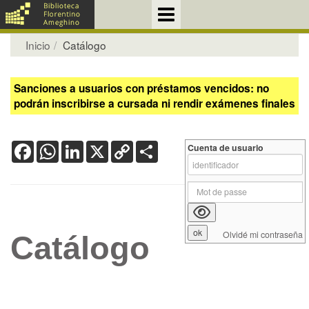
Inicio
Catálogo
Sanciones a usuarios con préstamos vencidos: no
podrán inscribirse a cursada ni rendir exámenes finales
Facebook
WhatsApp
LinkedIn
X
Copy
Share
Cuenta de usuario
Link
Olvidé mi contraseña
Catálogo