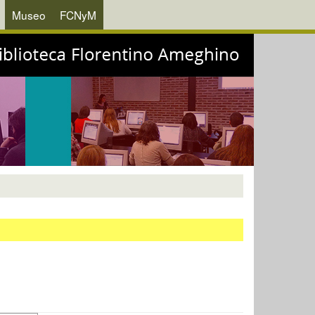
Museo
FCNyM