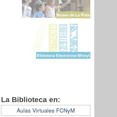
Museo de La Plata
Biblioteca Electrónica Mincyt
La Biblioteca en:
Aulas Virtuales FCNyM