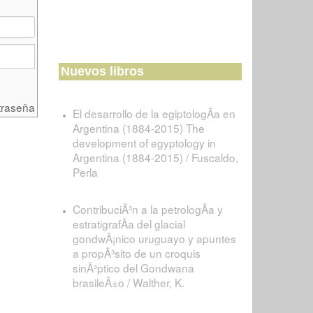
Nuevos libros
traseña
El desarrollo de la egiptologÃ­a en
Argentina (1884-2015) The
development of egyptology in
Argentina (1884-2015) / Fuscaldo,
Perla
ContribuciÃ³n a la petrologÃ­a y
estratigrafÃ­a del glacial
gondwÃ¡nico uruguayo y apuntes
a propÃ³sito de un croquis
sinÃ³ptico del Gondwana
brasileÃ±o / Walther, K.