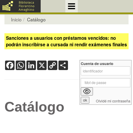
Inicio
Catálogo
Sanciones a usuarios con préstamos vencidos: no
podrán inscribirse a cursada ni rendir exámenes finales
Facebook
WhatsApp
LinkedIn
X
Copy
Share
Cuenta de usuario
Link
Olvidé mi contraseña
Catálogo