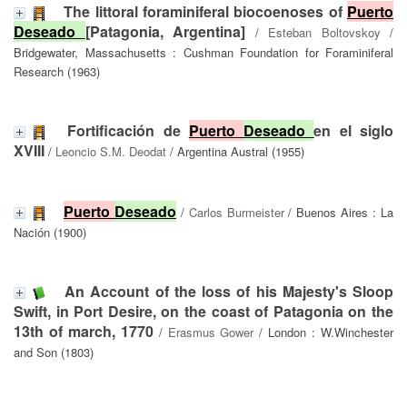
The littoral foraminiferal biocoenoses of
Puerto
Deseado
[Patagonia, Argentina]
/
Esteban Boltovskoy
/
Bridgewater, Massachusetts : Cushman Foundation for Foraminiferal
Research (1963)
Fortificación de
Puerto
Deseado
en el siglo
XVIII
/
Leoncio S.M. Deodat
/ Argentina Austral (1955)
Puerto
Deseado
/
Carlos Burmeister
/ Buenos Aires : La
Nación (1900)
An Account of the loss of his Majesty's Sloop
Swift, in Port Desire, on the coast of Patagonia on the
13th of march, 1770
/
Erasmus Gower
/ London : W.Winchester
and Son (1803)