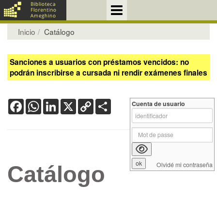
Inicio
Catálogo
Sanciones a usuarios con préstamos vencidos: no
podrán inscribirse a cursada ni rendir exámenes finales
Facebook
WhatsApp
LinkedIn
X
Copy
Share
Cuenta de usuario
Link
Olvidé mi contraseña
Catálogo