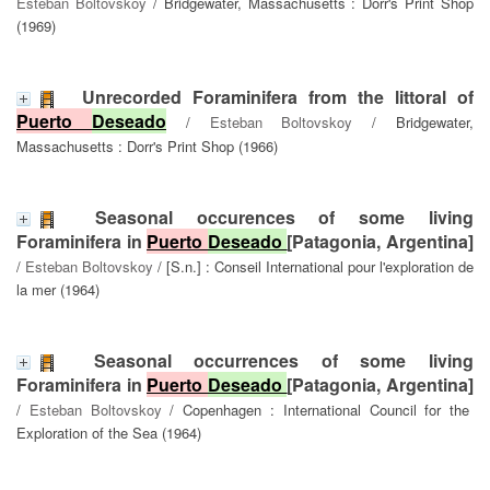
Esteban Boltovskoy
/ Bridgewater, Massachusetts : Dorr's Print Shop
(1969)
Unrecorded Foraminifera from the littoral of
Puerto
Deseado
/
Esteban Boltovskoy
/ Bridgewater,
Massachusetts : Dorr's Print Shop (1966)
Seasonal occurences of some living
Foraminifera in
Puerto
Deseado
[Patagonia, Argentina]
/
Esteban Boltovskoy
/ [S.n.] : Conseil International pour l'exploration de
la mer (1964)
Seasonal occurrences of some living
Foraminifera in
Puerto
Deseado
[Patagonia, Argentina]
/
Esteban Boltovskoy
/ Copenhagen : International Council for the
Exploration of the Sea (1964)