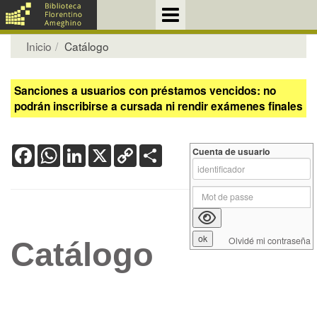
Inicio
Catálogo
Sanciones a usuarios con préstamos vencidos: no
podrán inscribirse a cursada ni rendir exámenes finales
Facebook
WhatsApp
LinkedIn
X
Copy
Share
Cuenta de usuario
Link
Olvidé mi contraseña
Catálogo