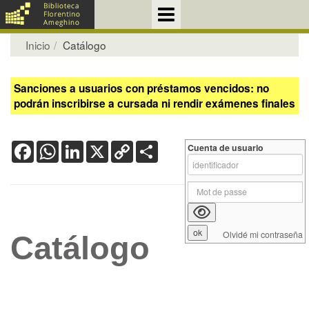
Inicio
Catálogo
Sanciones a usuarios con préstamos vencidos: no
podrán inscribirse a cursada ni rendir exámenes finales
Facebook
WhatsApp
LinkedIn
X
Copy
Share
Cuenta de usuario
Link
Olvidé mi contraseña
Catálogo