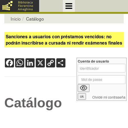
Inicio
Catálogo
Sanciones a usuarios con préstamos vencidos: no
podrán inscribirse a cursada ni rendir exámenes finales
Facebook
WhatsApp
LinkedIn
X
Copy
Share
Cuenta de usuario
Link
Olvidé mi contraseña
Catálogo