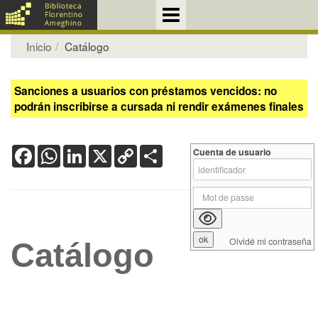
Inicio
Catálogo
Sanciones a usuarios con préstamos vencidos: no
podrán inscribirse a cursada ni rendir exámenes finales
Facebook
WhatsApp
LinkedIn
X
Copy
Share
Cuenta de usuario
Link
Olvidé mi contraseña
Catálogo