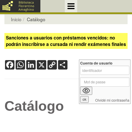
Inicio
Catálogo
Sanciones a usuarios con préstamos vencidos: no
podrán inscribirse a cursada ni rendir exámenes finales
Facebook
WhatsApp
LinkedIn
X
Copy
Share
Cuenta de usuario
Link
Olvidé mi contraseña
Catálogo