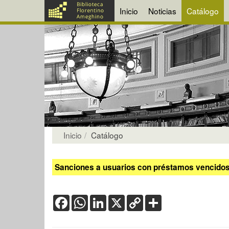
Inicio
Noticias
Catálogo
Inicio
Catálogo
Sanciones a usuarios con préstamos vencidos:
Facebook
WhatsApp
LinkedIn
X
Copy
Share
Link