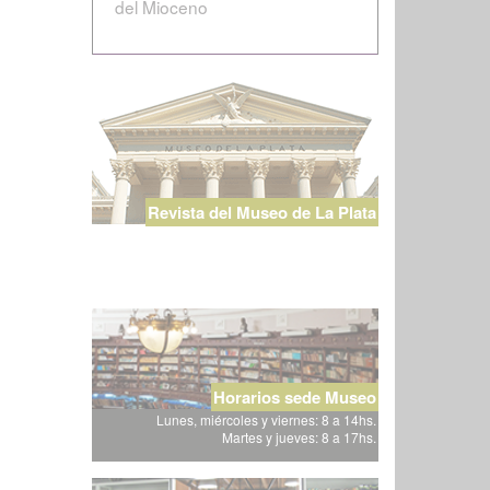
del Mioceno
Revista del Museo de La Plata
Horarios sede Museo
Lunes, miércoles y viernes: 8 a 14hs.
Martes y jueves: 8 a 17hs.