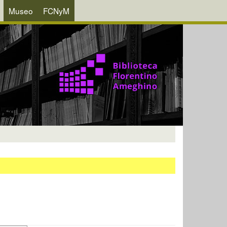
Museo
FCNyM