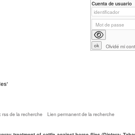
Cuenta de usuario
Olvidé mi con
des'
x rss de la recherche
Lien permanent de la recherche
pray treatment of cattle against horse flies (Diptera: Taba