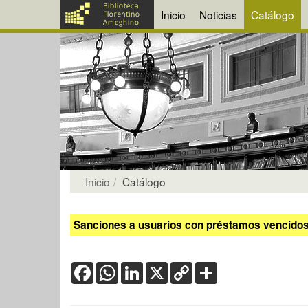
Inicio
Noticias
Catálogo
Inicio
Catálogo
Sanciones a usuarios con préstamos vencidos:
Facebook
WhatsApp
LinkedIn
X
Copy
Share
Link