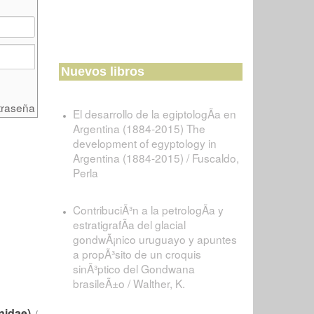
Nuevos libros
traseña
El desarrollo de la egiptologÃ­a en
Argentina (1884-2015) The
development of egyptology in
Argentina (1884-2015) / Fuscaldo,
Perla
ContribuciÃ³n a la petrologÃ­a y
estratigrafÃ­a del glacial
gondwÃ¡nico uruguayo y apuntes
a propÃ³sito de un croquis
sinÃ³ptico del Gondwana
brasileÃ±o / Walther, K.
nidae)
/