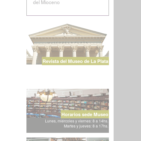
del Mioceno
Revista del Museo de La Plata
Horarios sede Museo
Lunes, miércoles y viernes: 8 a 14hs.
Martes y jueves: 8 a 17hs.