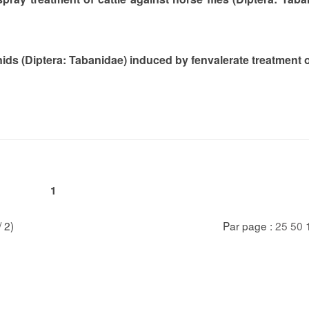
nids (Diptera: Tabanidae) induced by fenvalerate treatment o
1
/ 2)
Par page :
25
50