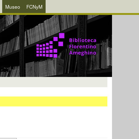
Museo
FCNyM