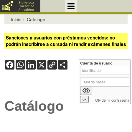
Inicio
Catálogo
Sanciones a usuarios con préstamos vencidos: no
podrán inscribirse a cursada ni rendir exámenes finales
Facebook
WhatsApp
LinkedIn
X
Copy
Share
Cuenta de usuario
Link
Olvidé mi contraseña
Catálogo