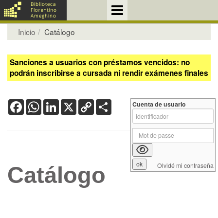
Inicio
Catálogo
Sanciones a usuarios con préstamos vencidos: no
podrán inscribirse a cursada ni rendir exámenes finales
Facebook
WhatsApp
LinkedIn
X
Copy
Share
Cuenta de usuario
Link
Olvidé mi contraseña
Catálogo