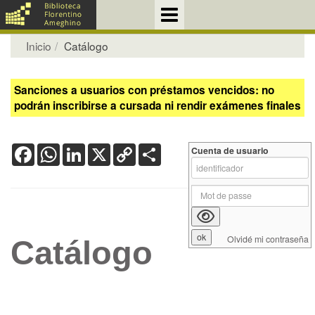
Inicio
Catálogo
Sanciones a usuarios con préstamos vencidos: no
podrán inscribirse a cursada ni rendir exámenes finales
Facebook
WhatsApp
LinkedIn
X
Copy
Share
Cuenta de usuario
Link
Olvidé mi contraseña
Catálogo