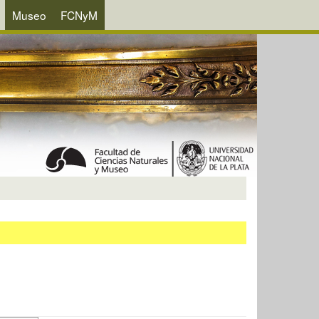
Museo
FCNyM