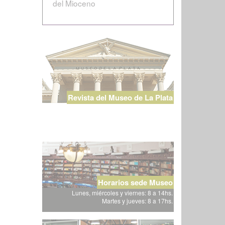
del Mioceno
Revista del Museo de La Plata
Horarios sede Museo
Lunes, miércoles y viernes: 8 a 14hs.
Martes y jueves: 8 a 17hs.