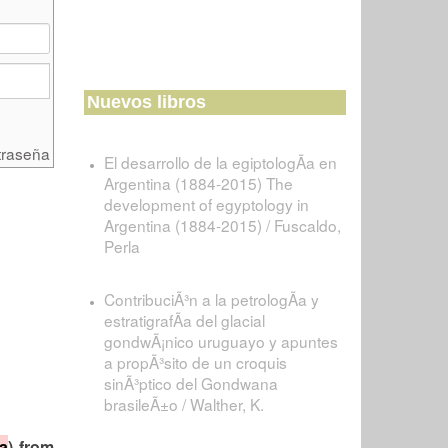
Nuevos libros
traseña
El desarrollo de la egiptologÃ­a en
Argentina (1884-2015) The
development of egyptology in
Argentina (1884-2015) / Fuscaldo,
Perla
ContribuciÃ³n a la petrologÃ­a y
estratigrafÃ­a del glacial
gondwÃ¡nico uruguayo y apuntes
a propÃ³sito de un croquis
sinÃ³ptico del Gondwana
brasileÃ±o / Walther, K.
na
) from