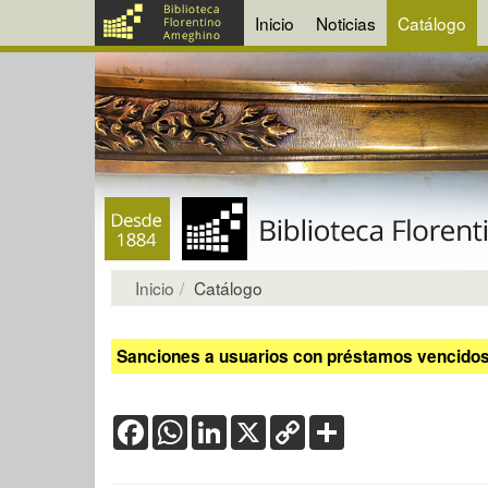
Inicio
Noticias
Catálogo
Inicio
Catálogo
Sanciones a usuarios con préstamos vencidos:
Facebook
WhatsApp
LinkedIn
X
Copy
Share
Link