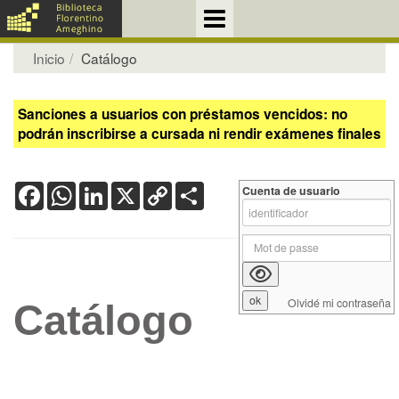
Inicio
Catálogo
Sanciones a usuarios con préstamos vencidos: no
podrán inscribirse a cursada ni rendir exámenes finales
Facebook
WhatsApp
LinkedIn
X
Copy
Share
Cuenta de usuario
Link
Olvidé mi contraseña
Catálogo