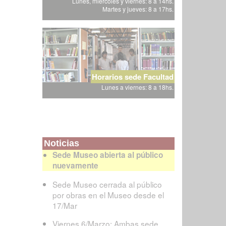
Lunes, miércoles y viernes: 8 a 14hs.
Martes y jueves: 8 a 17hs.
Horarios sede Facultad
Lunes a viernes: 8 a 18hs.
Noticias
Sede Museo abierta al público
nuevamente
Sede Museo cerrada al público
por obras en el Museo desde el
17/Mar
Viernes 6/Marzo: Ambas sede