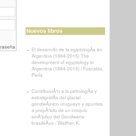
Nuevos libros
traseña
El desarrollo de la egiptologÃ­a en
Argentina (1884-2015) The
development of egyptology in
Argentina (1884-2015) / Fuscaldo,
Perla
ContribuciÃ³n a la petrologÃ­a y
estratigrafÃ­a del glacial
gondwÃ¡nico uruguayo y apuntes
a propÃ³sito de un croquis
sinÃ³ptico del Gondwana
brasileÃ±o / Walther, K.