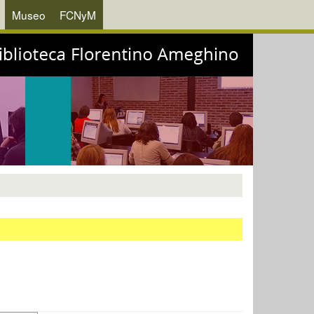
Museo
FCNyM