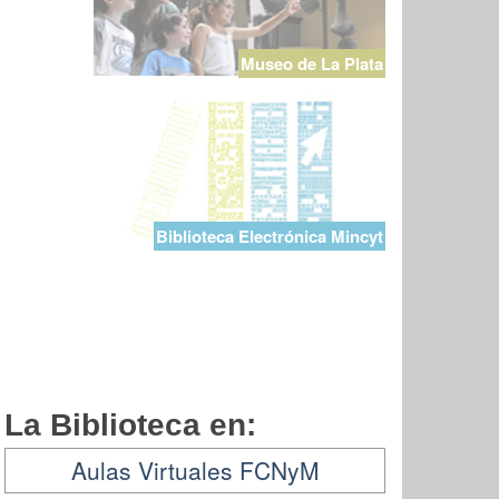
Museo de La Plata
Biblioteca Electrónica Mincyt
La Biblioteca en:
Aulas Virtuales FCNyM