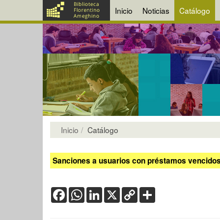
Inicio
Noticias
Catálogo
Inicio
Catálogo
Sanciones a usuarios con préstamos vencidos:
Facebook
WhatsApp
LinkedIn
X
Copy
Share
Link