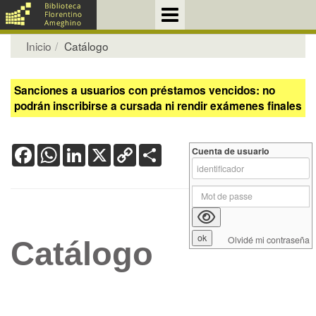
Inicio
Catálogo
Sanciones a usuarios con préstamos vencidos: no
podrán inscribirse a cursada ni rendir exámenes finales
Facebook
WhatsApp
LinkedIn
X
Copy
Share
Cuenta de usuario
Link
Olvidé mi contraseña
Catálogo