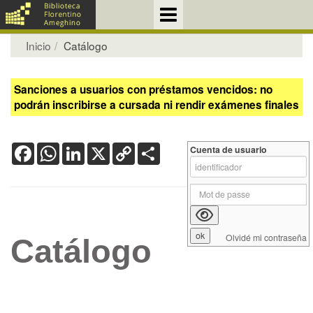
Inicio
Catálogo
Sanciones a usuarios con préstamos vencidos: no
podrán inscribirse a cursada ni rendir exámenes finales
Facebook
WhatsApp
LinkedIn
X
Copy
Share
Cuenta de usuario
Link
Olvidé mi contraseña
Catálogo