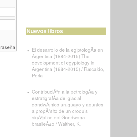
Nuevos libros
traseña
El desarrollo de la egiptologÃ­a en
Argentina (1884-2015) The
development of egyptology in
Argentina (1884-2015) / Fuscaldo,
Perla
ContribuciÃ³n a la petrologÃ­a y
estratigrafÃ­a del glacial
gondwÃ¡nico uruguayo y apuntes
a propÃ³sito de un croquis
sinÃ³ptico del Gondwana
brasileÃ±o / Walther, K.