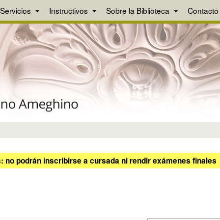
Servicios
Instructivos
Sobre la Biblioteca
Contacto
 no podrán inscribirse a cursada ni rendir exámenes finales