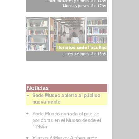
Lunes, miércoles y viernes: 8 a 14hs.
Martes y jueves: 8 a 17hs.
Horarios sede Facultad
Lunes a viernes: 8 a 18hs.
Noticias
Sede Museo abierta al público
nuevamente
Sede Museo cerrada al público
por obras en el Museo desde el
17/Mar
Viernes 6/Marzo: Ambas sede