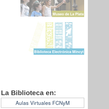
Museo de La Plata
Biblioteca Electrónica Mincyt
La Biblioteca en:
Aulas Virtuales FCNyM