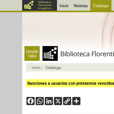
Inicio
Noticias
Catálogo
Inicio
Catálogo
Sanciones a usuarios con préstamos vencidos:
Facebook
WhatsApp
LinkedIn
X
Copy
Share
Link