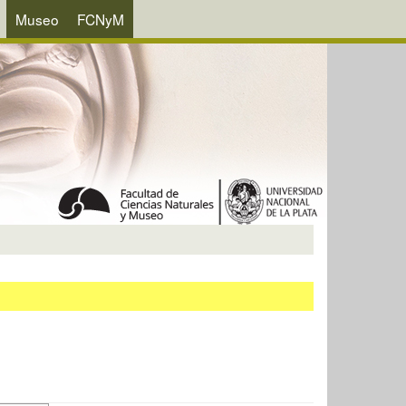
Museo
FCNyM