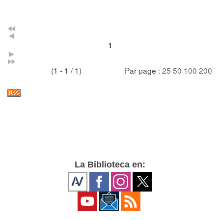
1
(1 - 1 / 1)
Par page :
25
50
100
200
La Biblioteca en: