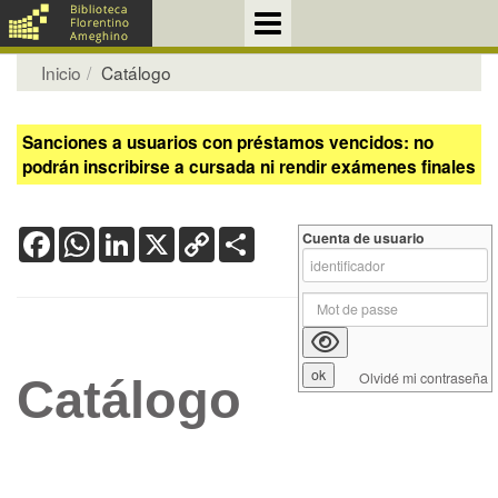
Inicio
Catálogo
Sanciones a usuarios con préstamos vencidos: no
podrán inscribirse a cursada ni rendir exámenes finales
Facebook
WhatsApp
LinkedIn
X
Copy
Share
Cuenta de usuario
Link
Olvidé mi contraseña
Catálogo