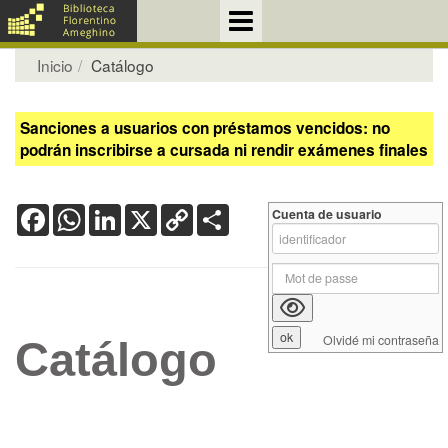
Inicio
Catálogo
Sanciones a usuarios con préstamos vencidos: no
podrán inscribirse a cursada ni rendir exámenes finales
Facebook
WhatsApp
LinkedIn
X
Copy
Share
Cuenta de usuario
Link
Olvidé mi contraseña
Catálogo