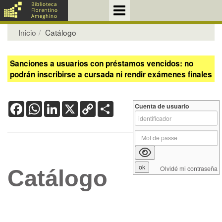
Inicio
Catálogo
Sanciones a usuarios con préstamos vencidos: no
podrán inscribirse a cursada ni rendir exámenes finales
Facebook
WhatsApp
LinkedIn
X
Copy
Share
Cuenta de usuario
Link
Olvidé mi contraseña
Catálogo