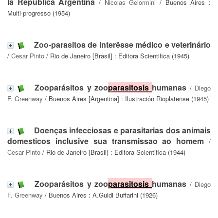
la República Argentina
/
Nicolas Gelormini
/ Buenos Aires :
Multi-progresso (1954)
Zoo-parasitos de interêsse médico e veterinário
/
Cesar Pinto
/ Rio de Janeiro [Brasil] : Editora Scientifica (1945)
Zooparásitos y zoo
parasitosis
humanas
/
Diego
F. Greenway
/ Buenos Aires [Argentina] : Ilustración Rioplatense (1945)
Doenças infecciosas e parasitarias dos animais
domesticos inclusive sua transmissao ao homem
/
Cesar Pinto
/ Rio de Janeiro [Brasil] : Editora Scientifica (1944)
Zooparásitos y zoo
parasitosis
humanas
/
Diego
F. Greenway
/ Buenos Aires : A.Guidi Buffarini (1926)