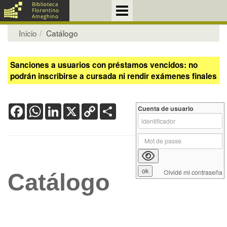
Inicio
Catálogo
Sanciones a usuarios con préstamos vencidos: no
podrán inscribirse a cursada ni rendir exámenes finales
Facebook
WhatsApp
LinkedIn
X
Copy
Share
Cuenta de usuario
Link
Olvidé mi contraseña
Catálogo