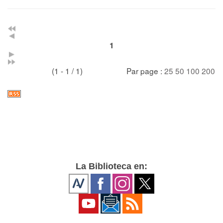
1
(1 - 1 / 1)
Par page :
25
50
100
200
La Biblioteca en: