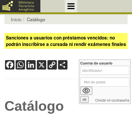
Inicio
Catálogo
Sanciones a usuarios con préstamos vencidos: no
podrán inscribirse a cursada ni rendir exámenes finales
Facebook
WhatsApp
LinkedIn
X
Copy
Share
Cuenta de usuario
Link
Olvidé mi contraseña
Catálogo