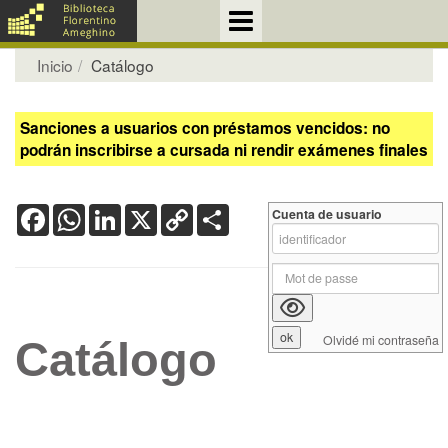
Inicio
Catálogo
Sanciones a usuarios con préstamos vencidos: no
podrán inscribirse a cursada ni rendir exámenes finales
Facebook
WhatsApp
LinkedIn
X
Copy
Share
Cuenta de usuario
Link
Olvidé mi contraseña
Catálogo