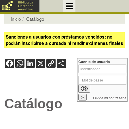
Inicio
Catálogo
Sanciones a usuarios con préstamos vencidos: no
podrán inscribirse a cursada ni rendir exámenes finales
Facebook
WhatsApp
LinkedIn
X
Copy
Share
Cuenta de usuario
Link
Olvidé mi contraseña
Catálogo