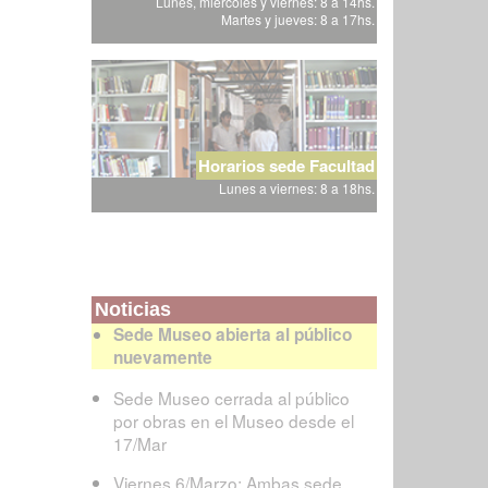
Lunes, miércoles y viernes: 8 a 14hs.
Martes y jueves: 8 a 17hs.
Horarios sede Facultad
Lunes a viernes: 8 a 18hs.
Noticias
Sede Museo abierta al público
nuevamente
Sede Museo cerrada al público
por obras en el Museo desde el
17/Mar
Viernes 6/Marzo: Ambas sede