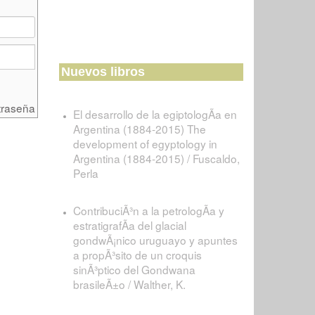
Nuevos libros
traseña
El desarrollo de la egiptologÃ­a en
Argentina (1884-2015) The
development of egyptology in
Argentina (1884-2015) / Fuscaldo,
Perla
ContribuciÃ³n a la petrologÃ­a y
estratigrafÃ­a del glacial
gondwÃ¡nico uruguayo y apuntes
a propÃ³sito de un croquis
sinÃ³ptico del Gondwana
brasileÃ±o / Walther, K.