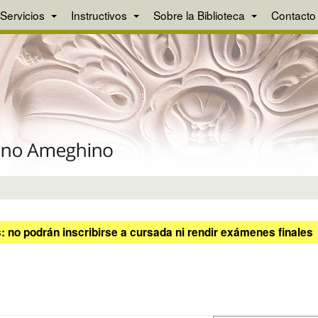
Servicios
Instructivos
Sobre la Biblioteca
Contacto
 no podrán inscribirse a cursada ni rendir exámenes finales