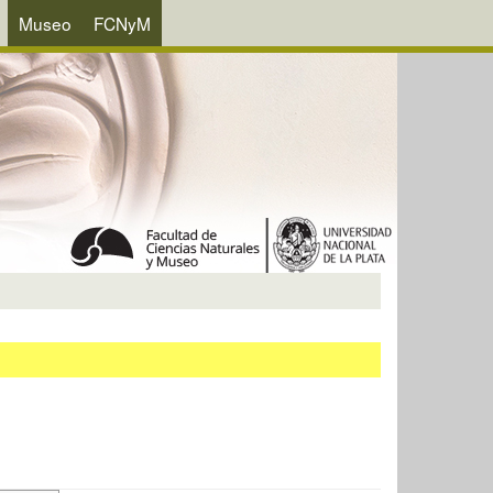
Museo
FCNyM