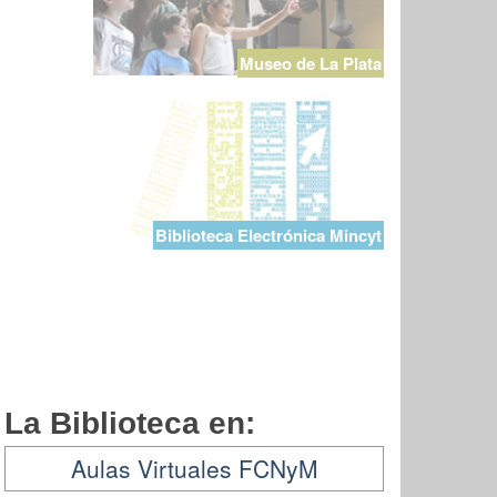
Museo de La Plata
Biblioteca Electrónica Mincyt
La Biblioteca en:
Aulas Virtuales FCNyM