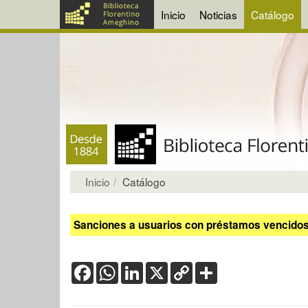
Inicio
Noticias
Catálogo
Inicio
Catálogo
Sanciones a usuarios con préstamos vencidos:
Facebook
WhatsApp
LinkedIn
X
Copy
Share
Link