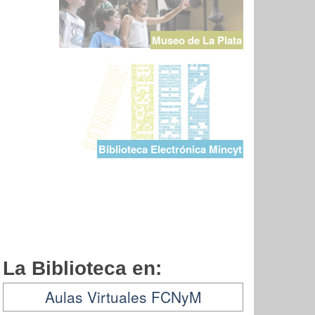
Museo de La Plata
Biblioteca Electrónica Mincyt
La Biblioteca en:
Aulas Virtuales FCNyM