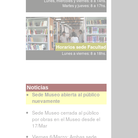
Lunes, miércoles y viernes: 8 a 14hs.
Martes y jueves: 8 a 17hs.
Horarios sede Facultad
Lunes a viernes: 8 a 18hs.
Noticias
Sede Museo abierta al público
nuevamente
Sede Museo cerrada al público
por obras en el Museo desde el
17/Mar
Viernes 6/Marzo: Ambas sede