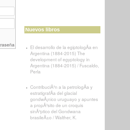
Nuevos libros
traseña
El desarrollo de la egiptologÃ­a en
Argentina (1884-2015) The
development of egyptology in
Argentina (1884-2015) / Fuscaldo,
Perla
ContribuciÃ³n a la petrologÃ­a y
estratigrafÃ­a del glacial
gondwÃ¡nico uruguayo y apuntes
a propÃ³sito de un croquis
sinÃ³ptico del Gondwana
brasileÃ±o / Walther, K.