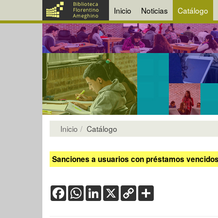
Inicio
Noticias
Catálogo
Inicio
Catálogo
Sanciones a usuarios con préstamos vencidos:
Facebook
WhatsApp
LinkedIn
X
Copy
Share
Link