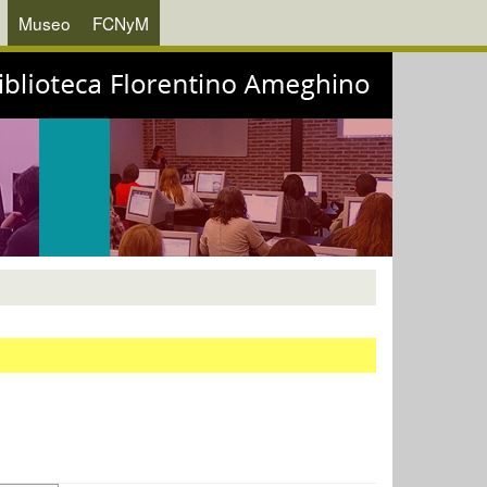
Museo
FCNyM