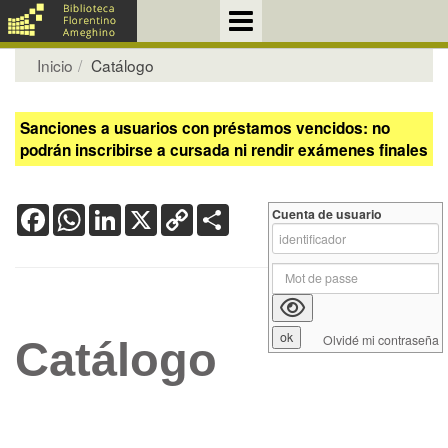
Inicio
Catálogo
Sanciones a usuarios con préstamos vencidos: no
podrán inscribirse a cursada ni rendir exámenes finales
Facebook
WhatsApp
LinkedIn
X
Copy
Share
Cuenta de usuario
Link
Olvidé mi contraseña
Catálogo