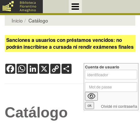
Inicio
Catálogo
Sanciones a usuarios con préstamos vencidos: no
podrán inscribirse a cursada ni rendir exámenes finales
Facebook
WhatsApp
LinkedIn
X
Copy
Share
Cuenta de usuario
Link
Olvidé mi contraseña
Catálogo