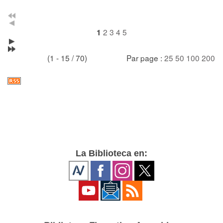
2
3
4
5
1
(1 - 15 / 70)
Par page :
25
50
100
200
La Biblioteca en: