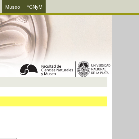
Museo
FCNyM