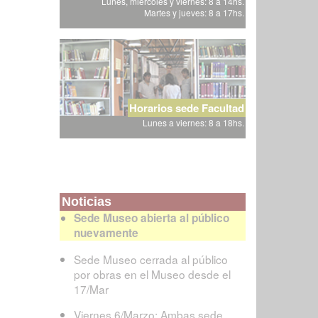
Lunes, miércoles y viernes: 8 a 14hs.
Martes y jueves: 8 a 17hs.
Horarios sede Facultad
Lunes a viernes: 8 a 18hs.
Noticias
Sede Museo abierta al público
nuevamente
Sede Museo cerrada al público
por obras en el Museo desde el
17/Mar
Viernes 6/Marzo: Ambas sede