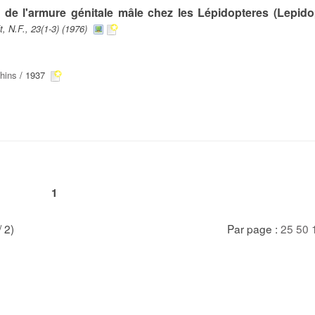
s de l'armure génitale mâle chez les Lépidopteres (Lepido
, N.F., 23(1-3) (1976)
hins
/ 1937
1
/ 2)
Par page :
25
50