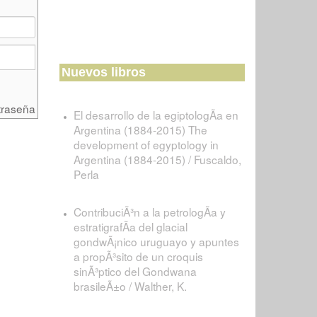
Nuevos libros
traseña
El desarrollo de la egiptologÃ­a en
Argentina (1884-2015) The
development of egyptology in
Argentina (1884-2015) / Fuscaldo,
Perla
ContribuciÃ³n a la petrologÃ­a y
estratigrafÃ­a del glacial
gondwÃ¡nico uruguayo y apuntes
a propÃ³sito de un croquis
sinÃ³ptico del Gondwana
brasileÃ±o / Walther, K.