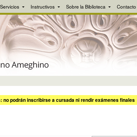
Servicios
Instructivos
Sobre la Biblioteca
Contacto
 no podrán inscribirse a cursada ni rendir exámenes finales