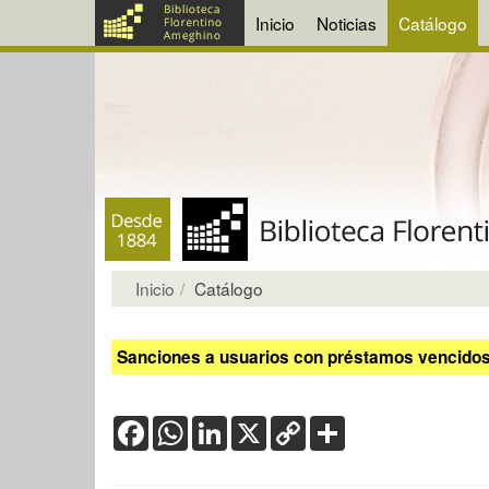
Inicio
Noticias
Catálogo
Inicio
Catálogo
Sanciones a usuarios con préstamos vencidos:
Facebook
WhatsApp
LinkedIn
X
Copy
Share
Link