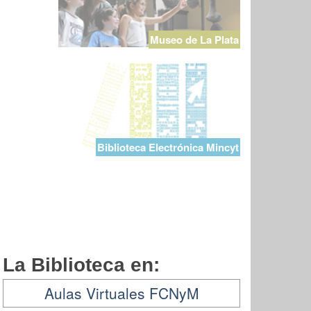
Museo de La Plata
Biblioteca Electrónica Mincyt
La Biblioteca en:
Aulas Virtuales FCNyM