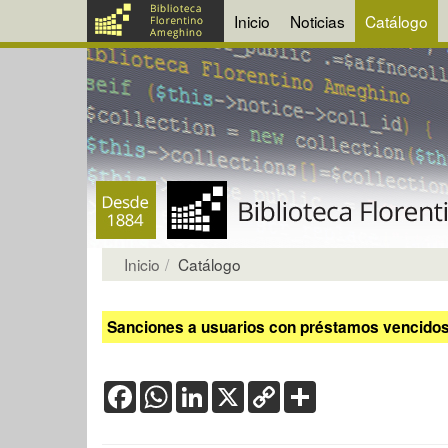
Inicio
Noticias
Catálogo
Inicio
Catálogo
Sanciones a usuarios con préstamos vencidos:
Facebook
WhatsApp
LinkedIn
X
Copy
Share
Link