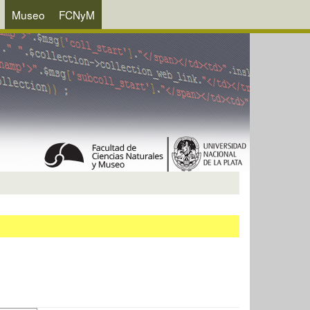
Museo
FCNyM