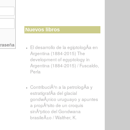
Nuevos libros
traseña
El desarrollo de la egiptologÃ­a en
Argentina (1884-2015) The
development of egyptology in
Argentina (1884-2015) / Fuscaldo,
Perla
ContribuciÃ³n a la petrologÃ­a y
estratigrafÃ­a del glacial
gondwÃ¡nico uruguayo y apuntes
a propÃ³sito de un croquis
sinÃ³ptico del Gondwana
brasileÃ±o / Walther, K.