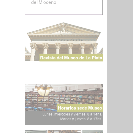
del Mioceno
Revista del Museo de La Plata
Horarios sede Museo
Lunes, miércoles y viernes: 8 a 14hs.
Martes y jueves: 8 a 17hs.