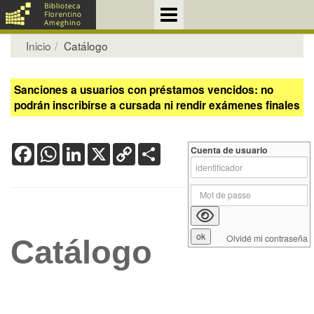
Inicio
Catálogo
Sanciones a usuarios con préstamos vencidos: no
podrán inscribirse a cursada ni rendir exámenes finales
Facebook
WhatsApp
LinkedIn
X
Copy
Share
Cuenta de usuario
Link
Olvidé mi contraseña
Catálogo