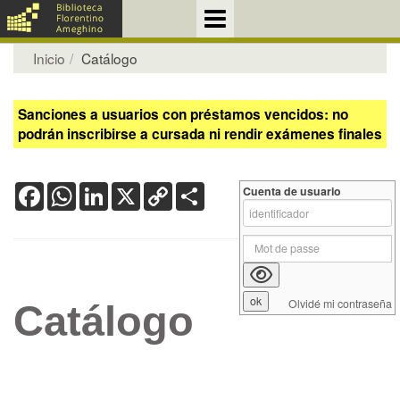
Inicio
Catálogo
Sanciones a usuarios con préstamos vencidos: no
podrán inscribirse a cursada ni rendir exámenes finales
Facebook
WhatsApp
LinkedIn
X
Copy
Share
Cuenta de usuario
Link
Olvidé mi contraseña
Catálogo