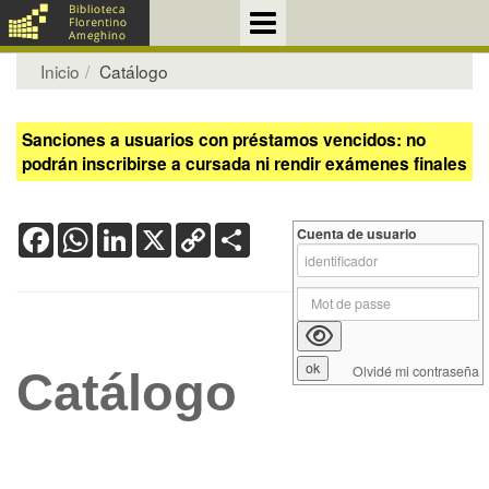
Inicio
Catálogo
Sanciones a usuarios con préstamos vencidos: no
podrán inscribirse a cursada ni rendir exámenes finales
Facebook
WhatsApp
LinkedIn
X
Copy
Share
Cuenta de usuario
Link
Olvidé mi contraseña
Catálogo