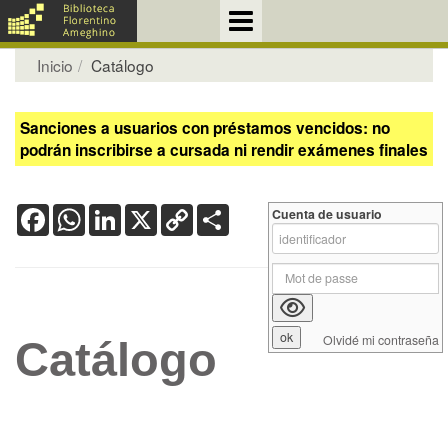
Inicio
Catálogo
Sanciones a usuarios con préstamos vencidos: no
podrán inscribirse a cursada ni rendir exámenes finales
Facebook
WhatsApp
LinkedIn
X
Copy
Share
Cuenta de usuario
Link
Olvidé mi contraseña
Catálogo