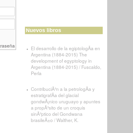
Nuevos libros
traseña
El desarrollo de la egiptologÃ­a en
Argentina (1884-2015) The
development of egyptology in
Argentina (1884-2015) / Fuscaldo,
Perla
ContribuciÃ³n a la petrologÃ­a y
estratigrafÃ­a del glacial
gondwÃ¡nico uruguayo y apuntes
a propÃ³sito de un croquis
sinÃ³ptico del Gondwana
brasileÃ±o / Walther, K.