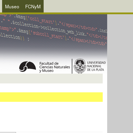
Museo
FCNyM