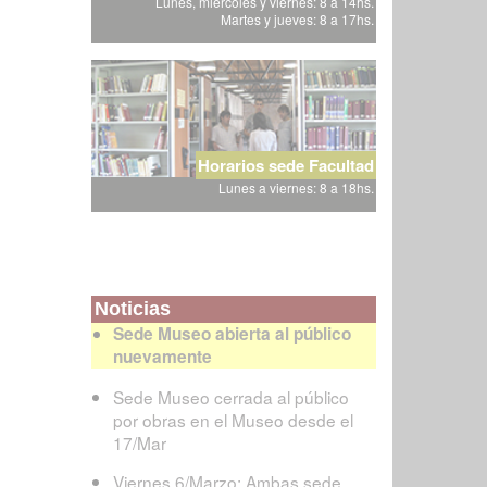
Lunes, miércoles y viernes: 8 a 14hs.
Martes y jueves: 8 a 17hs.
Horarios sede Facultad
Lunes a viernes: 8 a 18hs.
Noticias
Sede Museo abierta al público
nuevamente
Sede Museo cerrada al público
por obras en el Museo desde el
17/Mar
Viernes 6/Marzo: Ambas sede