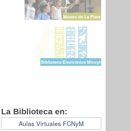
Museo de La Plata
Biblioteca Electrónica Mincyt
La Biblioteca en:
Aulas Virtuales FCNyM