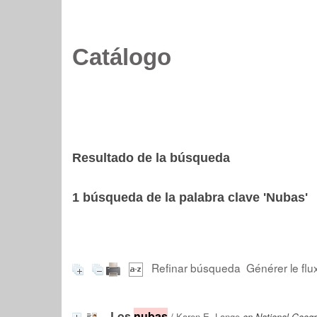
Catálogo
Resultado de la búsqueda
1
búsqueda de la palabra clave
'Nubas'
Refinar búsqueda
Générer le flu
Los
nubas
/
Karen E. Lange
en National Geogr