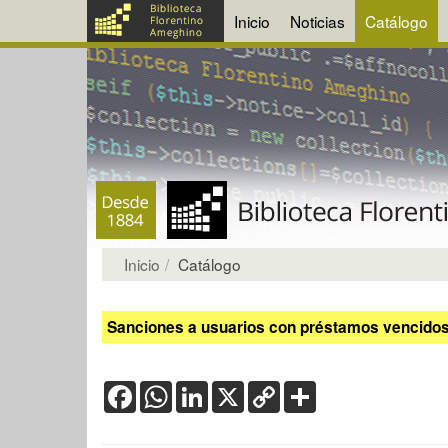
Inicio
Noticias
Catálogo
Inicio
Catálogo
Sanciones a usuarios con préstamos vencidos:
Facebook
WhatsApp
LinkedIn
X
Copy
Share
Link