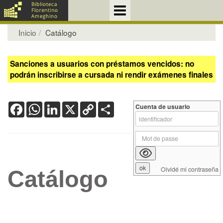
Inicio
Catálogo
Sanciones a usuarios con préstamos vencidos: no
podrán inscribirse a cursada ni rendir exámenes finales
Facebook
WhatsApp
LinkedIn
X
Copy
Share
Cuenta de usuario
Link
Olvidé mi contraseña
Catálogo