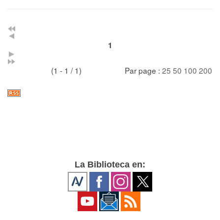
1
(1 - 1 / 1)
Par page :
25
50
100
200
La Biblioteca en: