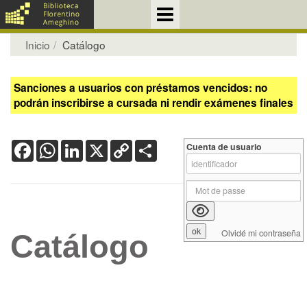
Inicio
Catálogo
Sanciones a usuarios con préstamos vencidos: no
podrán inscribirse a cursada ni rendir exámenes finales
Facebook
WhatsApp
LinkedIn
X
Copy
Share
Cuenta de usuario
Link
Olvidé mi contraseña
Catálogo