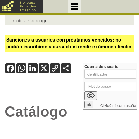
Inicio
Catálogo
Sanciones a usuarios con préstamos vencidos: no
podrán inscribirse a cursada ni rendir exámenes finales
Facebook
WhatsApp
LinkedIn
X
Copy
Share
Cuenta de usuario
Link
Olvidé mi contraseña
Catálogo