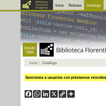
Inicio
Noticias
Catálogo
Inicio
Catálogo
Sanciones a usuarios con préstamos vencidos:
Facebook
WhatsApp
LinkedIn
X
Copy
Share
Link