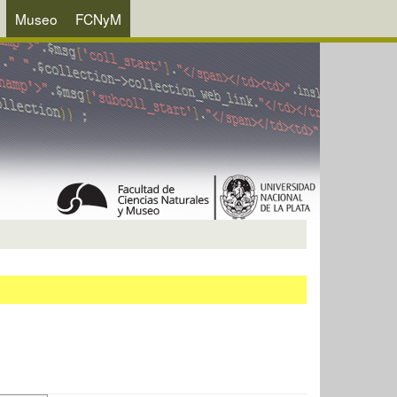
Museo
FCNyM