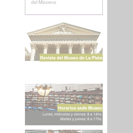
del Mioceno
Revista del Museo de La Plata
Horarios sede Museo
Lunes, miércoles y viernes: 8 a 14hs.
Martes y jueves: 8 a 17hs.