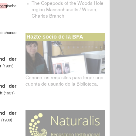
The Copepods of the Woods Hole
berg
ische
region Massachusetts / Wilson,
Charles Branch
orschende
Hazte socio de la BFA
and der
t (1931)
Conoce los requisitos para tener una
cuenta de usuario de la Biblioteca.
and der
t (1931)
and der
 (1930)