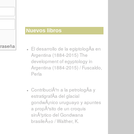
Nuevos libros
traseña
El desarrollo de la egiptologÃ­a en
Argentina (1884-2015) The
development of egyptology in
Argentina (1884-2015) / Fuscaldo,
Perla
ContribuciÃ³n a la petrologÃ­a y
estratigrafÃ­a del glacial
gondwÃ¡nico uruguayo y apuntes
a propÃ³sito de un croquis
sinÃ³ptico del Gondwana
brasileÃ±o / Walther, K.