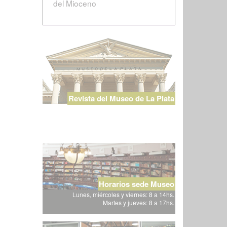
del Mioceno
Revista del Museo de La Plata
Horarios sede Museo
Lunes, miércoles y viernes: 8 a 14hs.
Martes y jueves: 8 a 17hs.