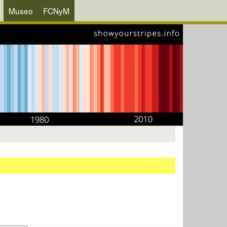
Museo
FCNyM