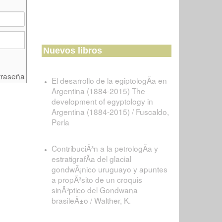
Nuevos libros
traseña
El desarrollo de la egiptologÃ­a en
Argentina (1884-2015) The
development of egyptology in
Argentina (1884-2015) / Fuscaldo,
Perla
ContribuciÃ³n a la petrologÃ­a y
estratigrafÃ­a del glacial
gondwÃ¡nico uruguayo y apuntes
a propÃ³sito de un croquis
sinÃ³ptico del Gondwana
brasileÃ±o / Walther, K.