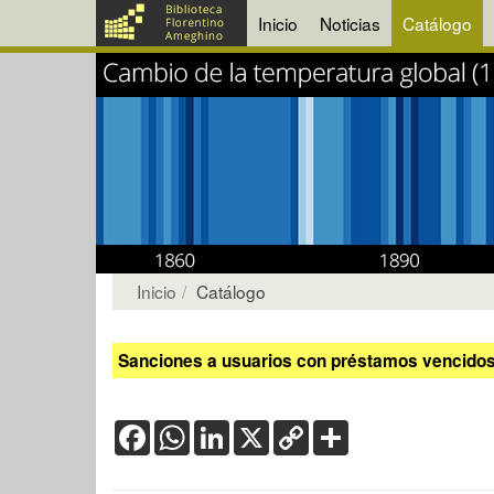
Inicio
Noticias
Catálogo
Inicio
Catálogo
Sanciones a usuarios con préstamos vencidos:
Facebook
WhatsApp
LinkedIn
X
Copy
Share
Link