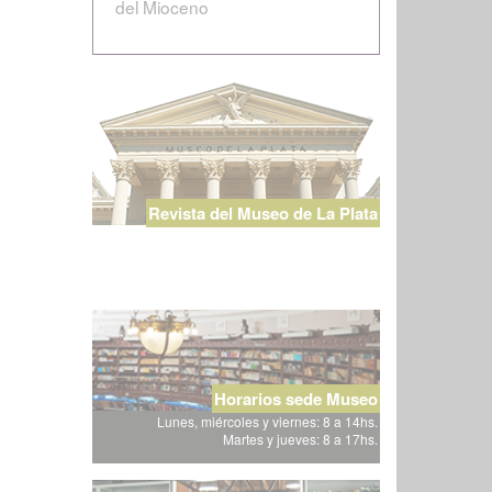
del Mioceno
Revista del Museo de La Plata
Horarios sede Museo
Lunes, miércoles y viernes: 8 a 14hs.
Martes y jueves: 8 a 17hs.