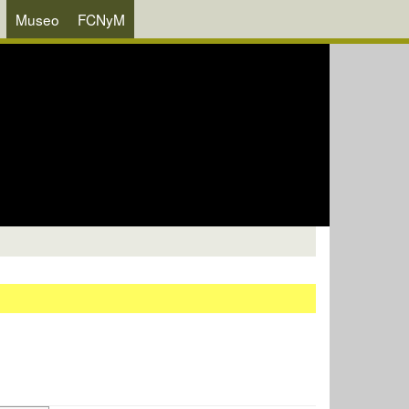
Museo
FCNyM