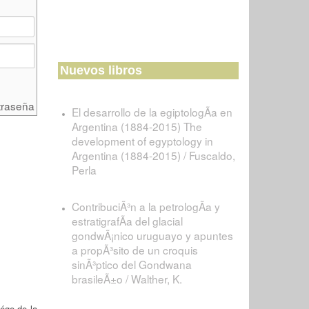
Nuevos libros
traseña
El desarrollo de la egiptologÃ­a en
Argentina (1884-2015) The
development of egyptology in
Argentina (1884-2015) / Fuscaldo,
Perla
ContribuciÃ³n a la petrologÃ­a y
estratigrafÃ­a del glacial
gondwÃ¡nico uruguayo y apuntes
a propÃ³sito de un croquis
sinÃ³ptico del Gondwana
brasileÃ±o / Walther, K.
iége de la