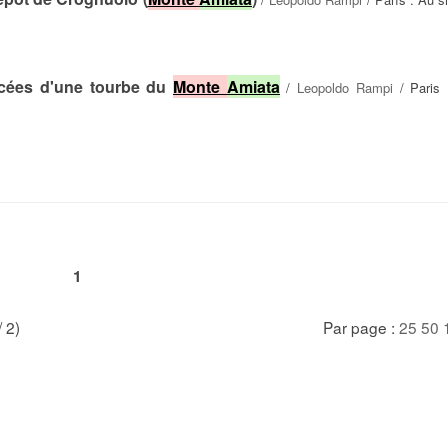
acées d'une tourbe du
Monte
Amiata
/
Leopoldo Rampi
/ Paris 
1
/ 2)
Par page :
25
50