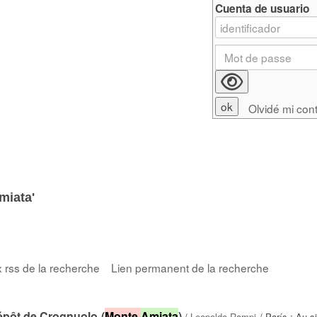
Cuenta de usuario
Olvidé mi con
miata'
x rss de la recherche
Lien permanent de la recherche
épôt de Crognuolo (
Monte
Amiata
)
/
Leopoldo Rampi
/ París : Au s