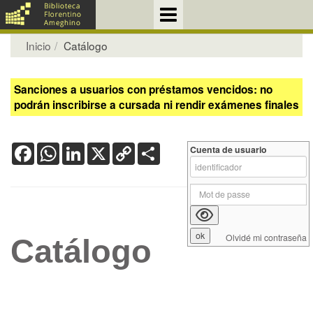
Inicio
Catálogo
Sanciones a usuarios con préstamos vencidos: no
podrán inscribirse a cursada ni rendir exámenes finales
Facebook
WhatsApp
LinkedIn
X
Copy
Share
Cuenta de usuario
Link
Olvidé mi contraseña
Catálogo