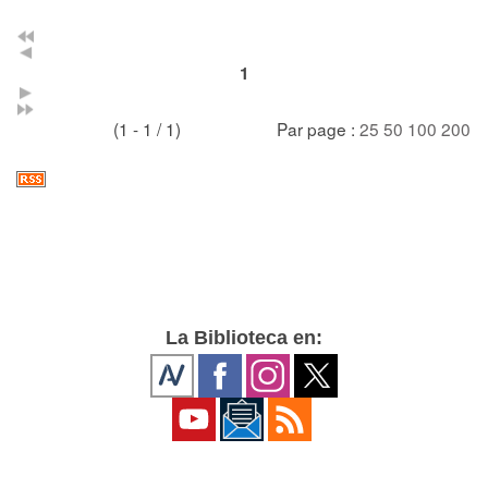
1
(1 - 1 / 1)
Par page :
25
50
100
200
La Biblioteca en: