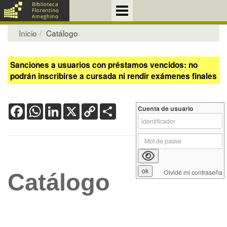
Inicio
Catálogo
Sanciones a usuarios con préstamos vencidos: no
podrán inscribirse a cursada ni rendir exámenes finales
Facebook
WhatsApp
LinkedIn
X
Copy
Share
Cuenta de usuario
Link
Olvidé mi contraseña
Catálogo