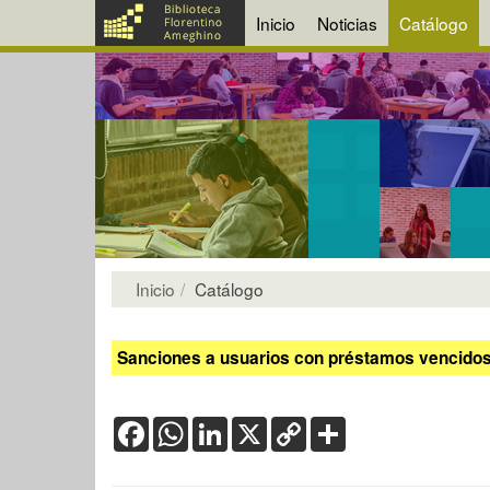
Inicio
Noticias
Catálogo
Inicio
Catálogo
Sanciones a usuarios con préstamos vencidos:
Facebook
WhatsApp
LinkedIn
X
Copy
Share
Link