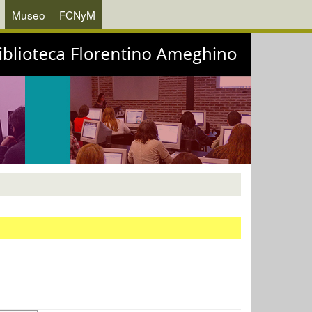
Museo
FCNyM