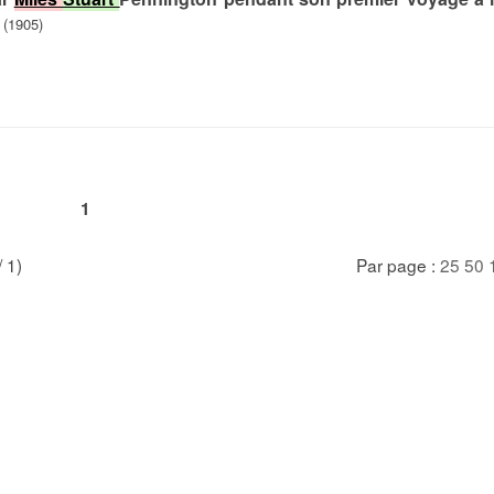
 (1905)
1
/ 1)
Par page :
25
50