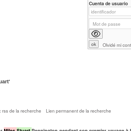
Cuenta de usuario
Olvidé mi con
uart'
x rss de la recherche
Lien permanent de la recherche
ar
Miles
Stuart
Pennington pendant son premier voyage à l