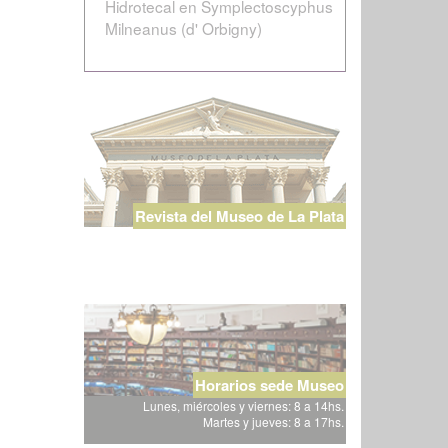
Hidrotecal en Symplectoscyphus
Milneanus (d' Orbigny)
Revista del Museo de La Plata
Horarios sede Museo
Lunes, miércoles y viernes: 8 a 14hs.
Martes y jueves: 8 a 17hs.