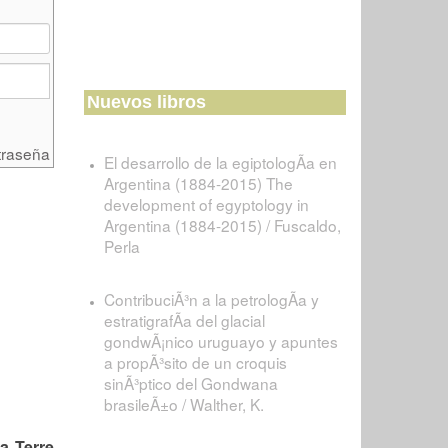
Nuevos libros
traseña
El desarrollo de la egiptologÃ­a en
Argentina (1884-2015) The
development of egyptology in
Argentina (1884-2015) / Fuscaldo,
Perla
ContribuciÃ³n a la petrologÃ­a y
estratigrafÃ­a del glacial
gondwÃ¡nico uruguayo y apuntes
a propÃ³sito de un croquis
sinÃ³ptico del Gondwana
brasileÃ±o / Walther, K.
a Terre