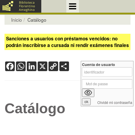
Inicio
Catálogo
Sanciones a usuarios con préstamos vencidos: no
podrán inscribirse a cursada ni rendir exámenes finales
Facebook
WhatsApp
LinkedIn
X
Copy
Share
Cuenta de usuario
Link
Olvidé mi contraseña
Catálogo