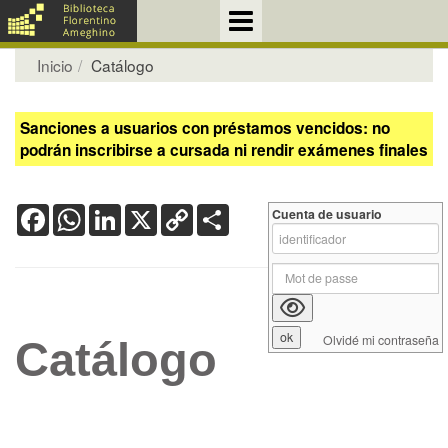
Inicio
Catálogo
Sanciones a usuarios con préstamos vencidos: no
podrán inscribirse a cursada ni rendir exámenes finales
Facebook
WhatsApp
LinkedIn
X
Copy
Share
Cuenta de usuario
Link
Olvidé mi contraseña
Catálogo